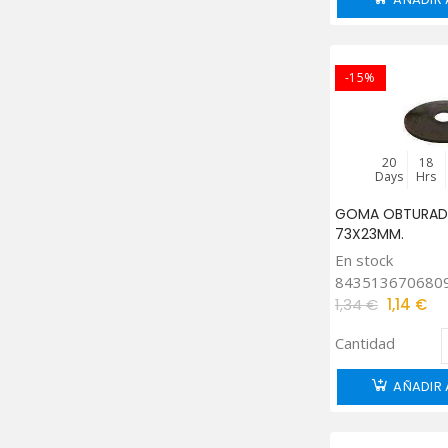
-15%
20
18
Days
Hrs
GOMA OBTURAD
73X23MM.
En stock
843513670680
1,34 €
1,14 €
Cantidad
AÑADIR 