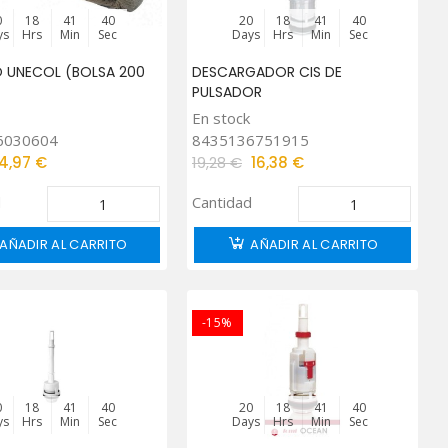
0
18
41
39
20
18
41
39
ys
Hrs
Min
Sec
Days
Hrs
Min
Sec
 UNECOL (BOLSA 200
DESCARGADOR CIS DE
PULSADOR
En stock
6030604
8435136751915
4,97 €
19,28 €
16,38 €
d
Cantidad
AÑADIR AL CARRITO
AÑADIR AL CARRITO
-15%
0
18
41
39
20
18
41
39
ys
Hrs
Min
Sec
Days
Hrs
Min
Sec