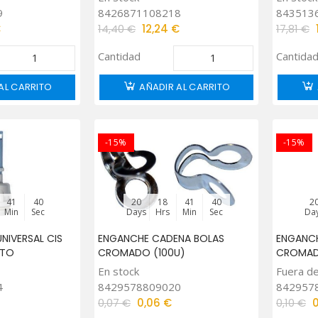
9
8426871108218
843513
€
14,40 €
12,24 €
17,81 €
Cantidad
Cantida
AL CARRITO
AÑADIR AL CARRITO
-15%
-15%
41
39
20
18
41
39
2
Min
Sec
Days
Hrs
Min
Sec
Da
IVERSAL CIS
ENGANCHE CADENA BOLAS
ENGANCH
ETO
CROMADO (100U)
CROMAD
En stock
Fuera de
4
8429578809020
842957
0,07 €
0,06 €
0,10 €