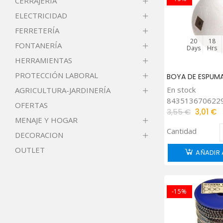
CERRAJERÍA
ELECTRICIDAD
FERRETERÍA
20
18
FONTANERÍA
Days
Hrs
HERRAMIENTAS
PROTECCIÓN LABORAL
BOYA DE ESPUMA 
En stock
AGRICULTURA-JARDINERÍA
843513670622
OFERTAS
3,55 €
3,01 €
MENAJE Y HOGAR
Cantidad
DECORACION
OUTLET
AÑADIR 
-15%