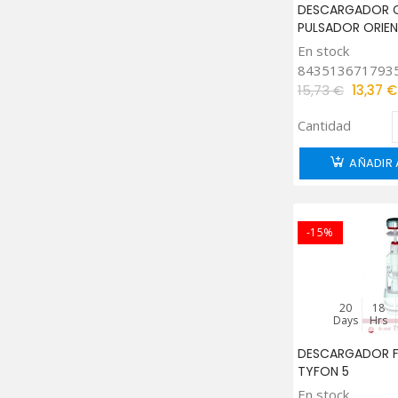
DESCARGADOR C
PULSADOR ORIE
En stock
843513671793
15,73 €
13,37 €
Cantidad
AÑADIR 
-15%
20
18
Days
Hrs
DESCARGADOR 
TYFON 5
En stock