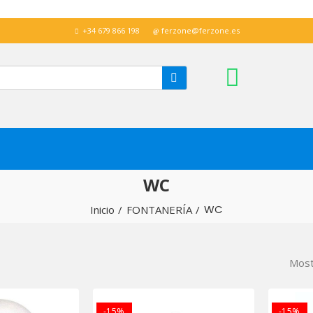
+34 679 866 198
ferzone@ferzone.es
WC
WC
Inicio
FONTANERÍA
Most
-15%
-15%