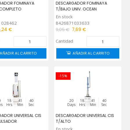
GADOR FOMINAYA
DESCARGADOR FOMINAYA
 COMPLETO
T/BAJO UNIV. OCEAN
En stock
1028462
8426871033633
5,24 €
9,05 €
7,69 €
d
Cantidad
AÑADIR AL CARRITO
AÑADIR AL CARRITO
-15%
0
18
41
39
20
18
41
39
ys
Hrs
Min
Sec
Days
Hrs
Min
Sec
ADOR UNIVERSAL CIS
DESCARGADOR UNIVERSAL CIS
ULSADOR
T/ALTO
En stock