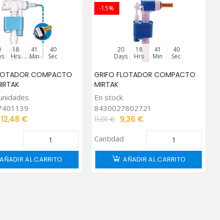
-15%
0
18
41
39
20
18
41
39
ys
Hrs
Min
Sec
Days
Hrs
Min
Sec
FLOTADOR COMPACTO
GRIFO FLOTADOR COMPACTO
IRTAK
MIRTAK
unidades
En stock
7401139
8430027802721
12,48 €
11,01 €
9,36 €
d
Cantidad
AÑADIR AL CARRITO
AÑADIR AL CARRITO