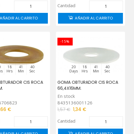
d
Cantidad
AÑADIR AL CARRITO
AÑADIR AL CARRITO
-15%
0
18
41
39
20
18
41
39
ys
Hrs
Min
Sec
Days
Hrs
Min
Sec
BTURADOR CIS ROCA
GOMA OBTURADOR CIS ROCA
M.
66,4X16MM.
En stock
6706823
8435136001126
1,66 €
1,57 €
1,34 €
d
Cantidad
AÑADIR AL CARRITO
AÑADIR AL CARRITO