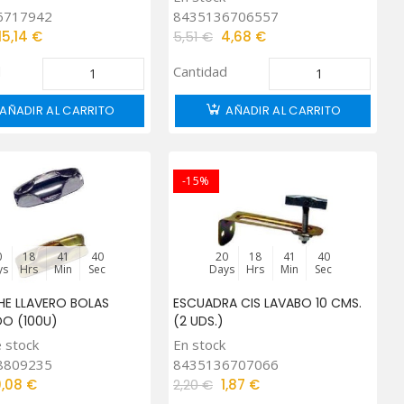
6717942
8435136706557
15,14 €
5,51 €
4,68 €
d
Cantidad
AÑADIR AL CARRITO
AÑADIR AL CARRITO
-15%
0
18
41
39
20
18
41
39
ys
Hrs
Min
Sec
Days
Hrs
Min
Sec
E LLAVERO BOLAS
ESCUADRA CIS LAVABO 10 CMS.
O (100U)
(2 UDS.)
 stock
En stock
8809235
8435136707066
0,08 €
2,20 €
1,87 €