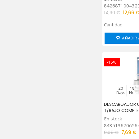
842687100432
14,90 €
12,66 
Cantidad
AÑADIR 
-15%
20
18
Days
Hrs
DESCARGADOR UN
T/BAJO COMPL
En stock
843513670656
9,05 €
7,69 €