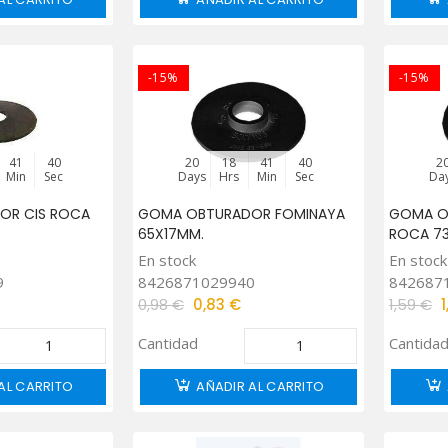
-15%
-15%
41
39
20
18
41
39
2
Min
Sec
Days
Hrs
Min
Sec
Da
OR CIS ROCA
GOMA OBTURADOR FOMINAYA
GOMA O
65X17MM.
ROCA 7
En stock
En stock
9
8426871029940
842687
0,98 €
0,83 €
1,59 €
Cantidad
Cantida
AL CARRITO
AÑADIR AL CARRITO