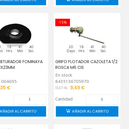
-15%
0
18
41
39
20
18
41
39
ys
Hrs
Min
Sec
Days
Hrs
Min
Sec
BTURADOR FOMINAYA
GRIFO FLOTADOR CAZOLETA 1/2
3X23MM.
ROSCA M6 CIS
En stock
1004695
8435136705970
1,35 €
11,17 €
9,49 €
d
Cantidad
AÑADIR AL CARRITO
AÑADIR AL CARRITO