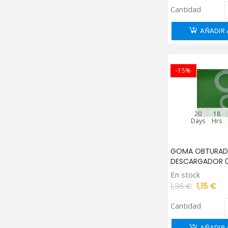
Cantidad
AÑADIR 
-15%
20
18
Days
Hrs
GOMA OBTURAD
DESCARGADOR 
En stock
1,36 €
1,15 €
Cantidad
AÑADIR 