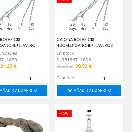
0
18
41
39
20
18
41
39
ys
Hrs
Min
Sec
Days
Hrs
Min
Sec
BOLAS CIS
CADENA BOLAS CIS
NGANCHE+LLAVERO
40CM.ENGANCHE+LLAVEROS
unidades
En stock
6711889
8435136711896
24,23 €
36,37 €
30,92 €
d
Cantidad
AÑADIR AL CARRITO
AÑADIR AL CARRITO
-15%