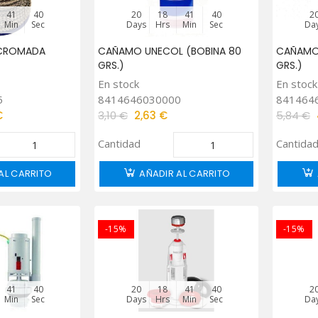
41
39
20
18
41
39
2
Min
Sec
Days
Hrs
Min
Sec
Da
 CROMADA
CAÑAMO UNECOL (BOBINA 80
CAÑAMO
GRS.)
GRS.)
En stock
En stock
5
8414646030000
841464
€
3,10 €
2,63 €
5,84 €
Cantidad
Cantida
AL CARRITO
AÑADIR AL CARRITO
-15%
-15%
41
39
20
18
41
39
2
Min
Sec
Days
Hrs
Min
Sec
Da