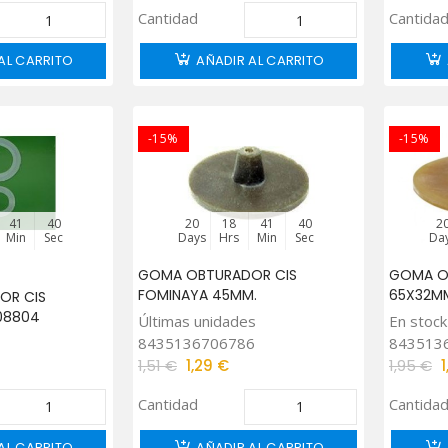
Cantidad
Cantida
AL CARRITO
AÑADIR AL CARRITO
-15%
-15%
41
39
20
18
41
39
2
Min
Sec
Days
Hrs
Min
Sec
Da
GOMA OBTURADOR CIS
GOMA O
FOMINAYA 45MM.
65X32M
OR CIS
08804
Últimas unidades
En stock
8435136706786
843513
1,51 €
1,29 €
1,95 €
Cantidad
Cantida
AL CARRITO
AÑADIR AL CARRITO