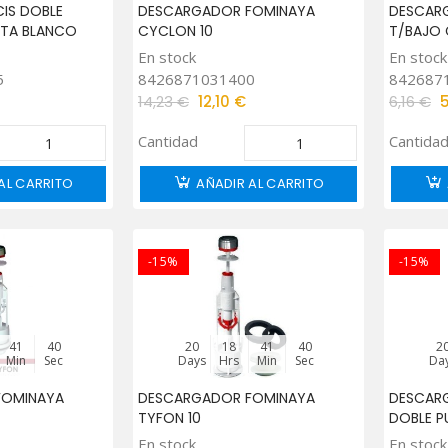
IS DOBLE
DESCARGADOR FOMINAYA
DESCAR
NTA BLANCO
CYCLON 10
T/BAJO
En stock
En stock
5
8426871031400
842687
14,23 €
12,10 €
6,16 €
Cantidad
Cantida
AL CARRITO
AÑADIR AL CARRITO
-15%
-15%
41
39
20
18
41
39
2
Min
Sec
Days
Hrs
Min
Sec
Da
FOMINAYA
DESCARGADOR FOMINAYA
DESCARG
TYFON 10
DOBLE P
En stock
En stock