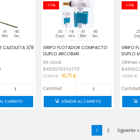
-15%
-15%
41
39
20
18
41
39
2
Min
Sec
Days
Hrs
Min
Sec
Da
R CAZOLETA 3/8
GRIFO FLOTADOR COMPACTO
GRIFO 
DUPLO ARCOBAÑ
DUPLO M
En stock
Últimas 
3
8435070310773
843002
12,60 €
10,71 €
14,68 €
Cantidad
Cantida
AL CARRITO
AÑADIR AL CARRITO
1
2
Siguiente »