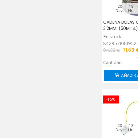
20
18
Days
Hrs
CADENA BOLAS
3'2MM. (50MTS.)
En stock
842957880952
84,32 €
71,68 
Cantidad
AÑADIR 
-15%
20
18
Days
Hrs