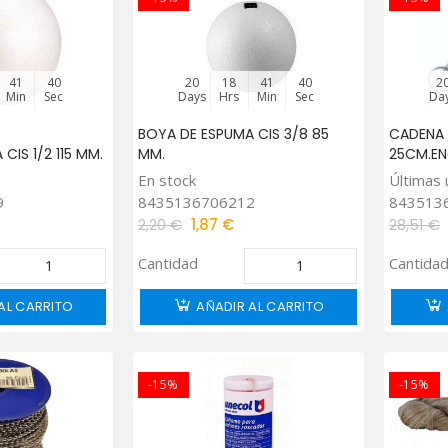
41
39
20
18
41
39
2
Min
Sec
Days
Hrs
Min
Sec
Da
BOYA DE ESPUMA CIS 3/8 85
CADENA 
CIS 1/2 115 MM.
MM.
25CM.E
En stock
Últimas 
9
8435136706212
843513
2,20 €
1,87 €
28,51 €
Cantidad
Cantida
AL CARRITO
AÑADIR AL CARRITO
-15%
-15%